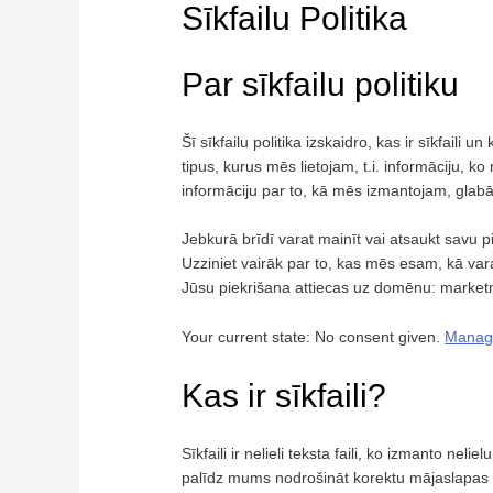
Sīkfailu Politika
Par sīkfailu politiku
Šī sīkfailu politika izskaidro, kas ir sīkfaili 
tipus, kurus mēs lietojam, t.i. informāciju, k
informāciju par to, kā mēs izmantojam, glabā
Jebkurā brīdī varat mainīt vai atsaukt savu p
Uzziniet vairāk par to, kas mēs esam, kā va
Jūsu piekrišana attiecas uz domēnu: marke
Your current state: No consent given.
Manage
Kas ir sīkfaili?
Sīkfaili ir nelieli teksta faili, ko izmanto nel
palīdz mums nodrošināt korektu mājaslapas da