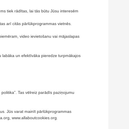
ums tiek rādītas, lai tās būtu Jūsu interesēm
dītas arī citās pārlūkprogrammas vietnēs.
a, piemēram, video ievietošanu vai mājaslapas
ūtu labāka un efektīvāka pieredze turpmākajos
u politika”. Tas vēlreiz parādīs paziņojumu
lus. Jūs varat mainīt pārlūkprogrammas
dia.org, www.allaboutcookies.org.