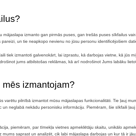
.
ilus?
u mājaslapa izmanto gan pirmās puses, gan trešās puses sīkfailus vair
s pareizi, un tie neapkopo nevienu no jūsu personu identificējošiem dat
li tiek izmantoti galvenokārt, lai izprastu, kā darbojas vietne, kā jūs 
šinot jums atbilstošas reklāmas, kā arī nodrošinot Jums labāku lietotā
us mēs izmantojam?
ai jūs varētu pilnībā izmantot mūsu mājaslapas funkcionalitāti. Tie ļauj mu
un neglabā nekādu personisku informāciju. Piemēram, šie sīkfaili ļauj 
ormācija, piemēram, par tīmekļa vietnes apmeklētāju skaitu, unikālo apme
z mums saprast un analizēt, cik labi mājaslapa darbojas un kur tā ir jāu