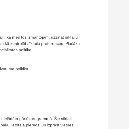
kfaili, kā mēs tos izmantojam, uzzināt sīkfailu
 un kā kontrolēt sīkfailu preferences. Plašāku
alitātes politikā.
vātuma politikā.
 tiek ielādēta pārlūkprogrammā. Šie sīkfaili
āku lietotāja pieredzi un izprast vietnes