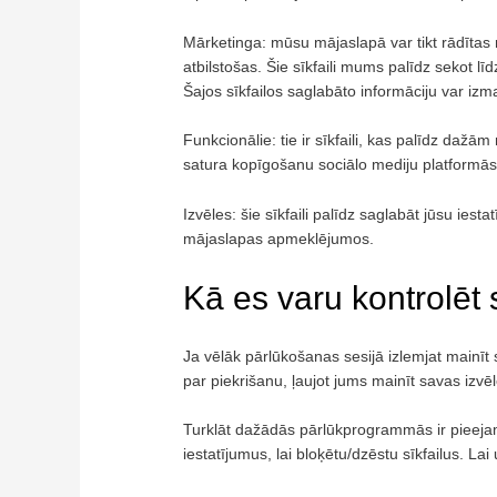
Mārketinga: mūsu mājaslapā var tikt rādītas r
atbilstošas. Šie sīkfaili mums palīdz sekot lī
Šajos sīkfailos saglabāto informāciju var izm
Funkcionālie: tie ir sīkfaili, kas palīdz daž
satura kopīgošanu sociālo mediju platformās
Izvēles: šie sīkfaili palīdz saglabāt jūsu ie
mājaslapas apmeklējumos.
Kā es varu kontrolēt s
Ja vēlāk pārlūkošanas sesijā izlemjat mainīt s
par piekrišanu, ļaujot jums mainīt savas izvēl
Turklāt dažādās pārlūkprogrammās ir pieeja
iestatījumus, lai bloķētu/dzēstu sīkfailus. L