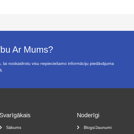
bību Ar Mums?
, lai noskaidrotu visu nepieciešamo informāciju piedāvājuma
ā.
Svarīgākais
Noderīgi
Sākums
Blogs/Jaunumi