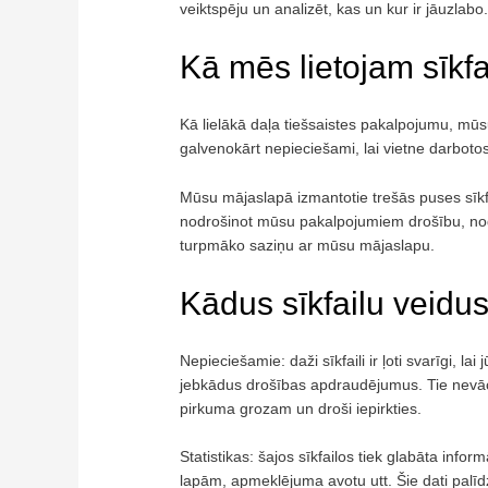
veiktspēju un analizēt, kas un kur ir jāuzlabo
Kā mēs lietojam sīkfa
Kā lielākā daļa tiešsaistes pakalpojumu, mūs
galvenokārt nepieciešami, lai vietne darboto
Mūsu mājaslapā izmantotie trešās puses sīkfai
nodrošinot mūsu pakalpojumiem drošību, nodro
turpmāko saziņu ar mūsu mājaslapu.
Kādus sīkfailu veid
Nepieciešamie: daži sīkfaili ir ļoti svarīgi, l
jebkādus drošības apdraudējumus. Tie nevāc 
pirkuma grozam un droši iepirkties.
Statistikas: šajos sīkfailos tiek glabāta inf
lapām, apmeklējuma avotu utt. Šie dati palīd