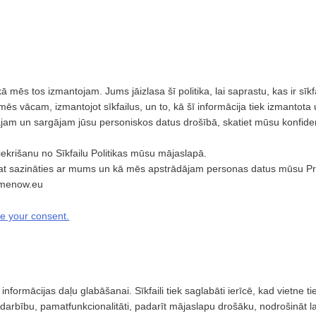
un kā mēs tos izmantojam. Jums jāizlasa šī politika, lai saprastu, kas ir sī
o mēs vācam, izmantojot sīkfailus, un to, kā šī informācija tiek izmantota
jam un sargājam jūsu personiskos datus drošībā, skatiet mūsu konfidenci
iekrišanu no Sīkfailu Politikas mūsu mājaslapā.
rat sazināties ar mums un kā mēs apstrādājam personas datus mūsu Pri
tmenow.eu
 your consent.
ielu informācijas daļu glabāšanai. Sīkfaili tiek saglabāti ierīcē, kad vietne
rbību, pamatfunkcionalitāti, padarīt mājaslapu drošāku, nodrošināt lab