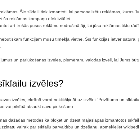
eklāmas. Šie sīkfaili tiek izmantoti, lai personalizētu reklāmas, kuras J
dzi šo reklāmas kampaņu efektivitātei.
antot arī trešās puses reklāmu nodrošinātāji, lai jūsu reklāmas tiktu rā
ām nebūtiskām funkcijām mūsu tīmekļa vietnē. Šīs funkcijas ietver satur
.
statījumus un pārlūkošanas izvēles, piemēram, valodas izvēli, lai Jums b
īkfailu izvēles?
avas izvēles, ekrānā varat noklikšķināt uz izvēlni “Privātuma un sīkfail
es vai pilnībā atsaukt savu piekrišanu.
mas dažādas metodes kā bloķēt un dzēst mājaslapās izmantotos sīkfai
ai uzzinātu vairāk par sīkfailu pārvaldību un dzēšanu, apmeklējiet wikipe