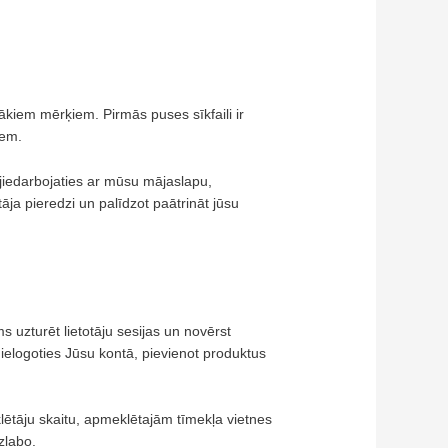
ākiem mērķiem. Pirmās puses sīkfaili ir
iem.
mijiedarbojaties ar mūsu mājaslapu,
ja pieredzi un palīdzot paātrināt jūsu
ms uzturēt lietotāju sesijas un novērst
ielogoties Jūsu kontā, pievienot produktus
klētāju skaitu, apmeklētajām tīmekļa vietnes
zlabo.