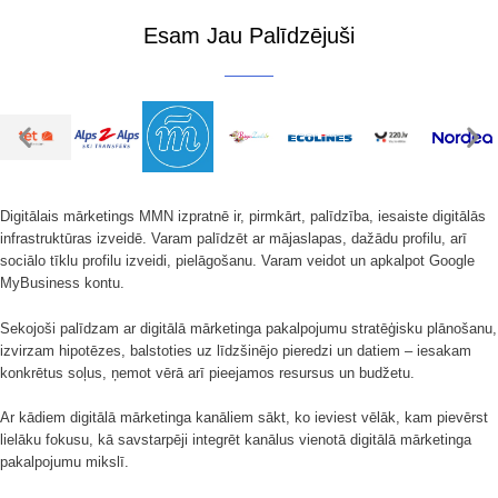
Esam Jau Palīdzējuši
Digitālais mārketings MMN izpratnē ir, pirmkārt, palīdzība, iesaiste digitālās
infrastruktūras izveidē. Varam palīdzēt ar mājaslapas, dažādu profilu, arī
sociālo tīklu profilu izveidi, pielāgošanu. Varam veidot un apkalpot Google
MyBusiness kontu.
Sekojoši palīdzam ar digitālā mārketinga pakalpojumu stratēģisku plānošanu,
izvirzam hipotēzes, balstoties uz līdzšinējo pieredzi un datiem – iesakam
konkrētus soļus, ņemot vērā arī pieejamos resursus un budžetu.
Ar kādiem digitālā mārketinga kanāliem sākt, ko ieviest vēlāk, kam pievērst
lielāku fokusu, kā savstarpēji integrēt kanālus vienotā digitālā mārketinga
pakalpojumu mikslī.