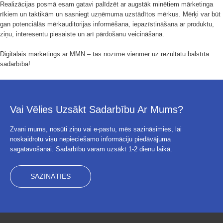
Realizācijas posmā esam gatavi palīdzēt ar augstāk minētiem mārketinga
rīkiem un taktikām un sasniegt uzņēmuma uzstādītos mērķus. Mērķi var būt
gan potenciālās mērķauditorijas informēšana, iepazīstināšana ar produktu,
ziņu, interesentu piesaiste un arī pārdošanu veicināšana.
Digitālais mārketings ar MMN – tas nozīmē vienmēr uz rezultātu balstīta
sadarbība!
Vai Vēlies Uzsākt Sadarbību Ar Mums?
Zvani mums, nosūti ziņu vai e-pastu, mēs sazināsimies, lai
noskaidrotu visu nepieciešamo informāciju piedāvājuma
sagatavošanai. Sadarbību varam uzsākt 1-2 dienu laikā.
SAZINĀTIES