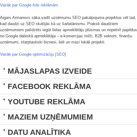
Vairāk par Google Ads reklāmām
Aigars Armanovs sāka vadīt uzņēmumu SEO pakalpojuma projektus vēl tad,
kad daudzi uz SEO skatījās kā uz šarlatānismu. Praksē daudziem
uzņēmumiem palīdzēts iegūt lielas apmeklētāju plūsmas un nopelnīt papildus
no Google dabiskā apmeklētāja – e-komercijas milži, B2B sektors, finanšu
uzņēmumi, starptautiski biznesi, lieli un mazi lokāli projekti.
Vairāk par Google optimizāciju [SEO]
MĀJASLAPAS IZVEIDE
FACEBOOK REKLĀMA
YOUTUBE REKLĀMA
MAZIEM UZŅĒMUMIEM
DATU ANALĪTIKA