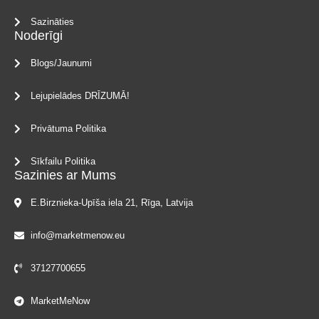
Sazināties
Noderīgi
Blogs/Jaunumi
Lejupielādes DRĪZUMĀ!
Privātuma Politika
Sīkfailu Politika
Sazinies ar Mums
E.Birznieka-Upīša iela 21, Rīga, Latvija
info@marketmenow.eu
37127700655
MarketMeNow