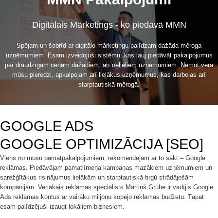
Digitālais Mārketings - ko piedāvā MMN
Spējam un šobrīd ar digitālo mārketingu palīdzam dažāda mēroga
uzņēmumiem. Esam izveidojuši sistēmu, kas ļauj piedāvāt pakalpojumus
par draudzīgām cenām dažādiem, arī nelieliem uzņēmumiem. Ņemot vērā
mūsu pieredzi, apkalpojam arī lielākus uzņēmumus, kas darbojas arī
starptautiskā mērogā.
GOOGLE ADS
GOOGLE OPTIMIZĀCIJA [SEO]
Viens no mūsu pamatpakalpojumiem, rekomendējam ar to sākt – Google
reklāmas. Piedāvājam pamatlīmeņa kampaņas mazākiem uzņēmumiem un
sarežģītākus risinājumus lielākām un starptautiskā tirgū strādājošām
kompānijām. Vecākais reklāmas speciālists Mārtiņš Grūbe ir vadījis Google
Ads reklāmas kontus ar vairāku miljonu kopējo reklāmas budžetu. Tāpat
esam palīdzējuši izaugt lokāliem biznesiem.