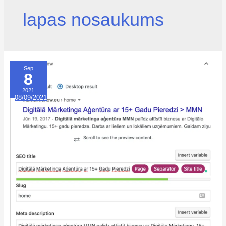
lapas nosaukums
Sep
8
2021
08/09/2021