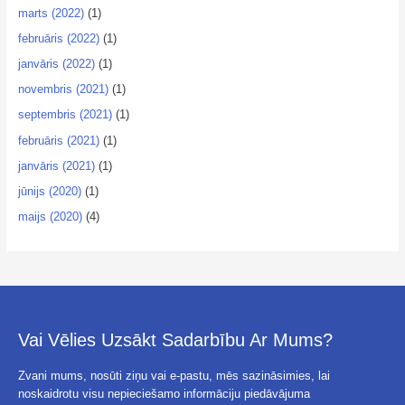
marts (2022)
(1)
februāris (2022)
(1)
janvāris (2022)
(1)
novembris (2021)
(1)
septembris (2021)
(1)
februāris (2021)
(1)
janvāris (2021)
(1)
jūnijs (2020)
(1)
maijs (2020)
(4)
Vai Vēlies Uzsākt Sadarbību Ar Mums?
Zvani mums, nosūti ziņu vai e-pastu, mēs sazināsimies, lai
noskaidrotu visu nepieciešamo informāciju piedāvājuma