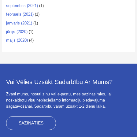
septembris (2021)
(1)
februāris (2021)
(1)
janvāris (2021)
(1)
jūnijs (2020)
(1)
maijs (2020)
(4)
Vai Vēlies Uzsākt Sadarbību Ar Mums?
Zvani mums, nosūti ziņu vai e-pastu, mēs sazināsimies, lai
noskaidrotu visu nepieciešamo informāciju piedāvājuma
sagatavošanai. Sadarbību varam uzsākt 1-2 dienu laikā.
SAZINĀTIES