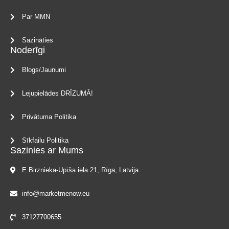
Par MMN
Sazināties
Noderīgi
Blogs/Jaunumi
Lejupielādes DRĪZUMĀ!
Privātuma Politika
Sīkfailu Politika
Sazinies ar Mums
E.Birznieka-Upīša iela 21, Rīga, Latvija
info@marketmenow.eu
37127700655