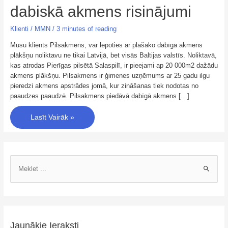
dabiskā akmens risinājumi
Klienti
/
MMN
/
3 minutes of reading
Mūsu klients Pilsakmens, var lepoties ar plašāko dabīgā akmens
plākšņu noliktavu ne tikai Latvijā, bet visās Baltijas valstīs. Noliktavā,
kas atrodas Pierīgas pilsētā Salaspilī, ir pieejami ap 20 000m2 dažādu
akmens plākšņu. Pilsakmens ir ģimenes uzņēmums ar 25 gadu ilgu
pieredzi akmens apstrādes jomā, kur zināšanas tiek nodotas no
paaudzes paaudzē. Pilsakmens piedāvā dabīgā akmens […]
Lasīt Vairāk »
Jaunākie Ieraksti