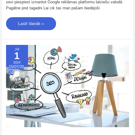
sevi piespiest izmantot Google reklāmas platformu latviešu valodā.
Pagātne pret tagadni Lai cik tas man pašam biedējoši
Lasīt Vairāk »
Ar
Jūl
ko
1
sākt
uzņēmuma
mājaslapas
2024
SEO
15/07/20
optimizāciju
24
–
1.
Atslēgvārdi