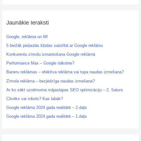
a
r
c
Jaunākie Ieraksti
h
Google, reklāma un MI
f
o
5 biežāk pieļautās kļūdas saistībā ar Google reklāmu
r
Konkurentu zīmolu izmantošana Google reklāmā
:
Performance Max – Google nākotne?
Baneru reklāmas – efektīva reklāma vai tupa naudas izmešana?
Zīmola reklāma – bezjēdzīga naudas izmešana?
Ar ko sākt uzņēmuma mājaslapas SEO optimizāciju – 2. Saturs
Cilvēks vai robots? Kas labāk?
Google reklāma 2024.gada realitātē – 2.daļa
Google reklāma 2024.gada realitātē – 1.daļa