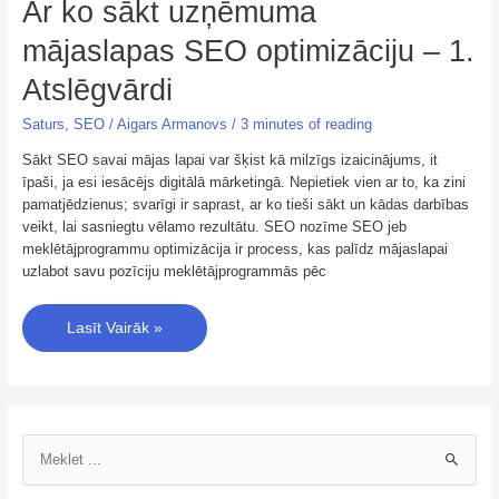
Ar ko sākt uzņēmuma
mājaslapas SEO optimizāciju – 1.
Atslēgvārdi
Saturs
,
SEO
/
Aigars Armanovs
/
3 minutes of reading
Sākt SEO savai mājas lapai var šķist kā milzīgs izaicinājums, it
īpaši, ja esi iesācējs digitālā mārketingā. Nepietiek vien ar to, ka zini
pamatjēdzienus; svarīgi ir saprast, ar ko tieši sākt un kādas darbības
veikt, lai sasniegtu vēlamo rezultātu. SEO nozīme SEO jeb
meklētājprogrammu optimizācija ir process, kas palīdz mājaslapai
uzlabot savu pozīciju meklētājprogrammās pēc
Lasīt Vairāk »
S
e