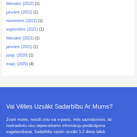
februāris (2022)
(1)
janvāris (2022)
(1)
novembris (2021)
(1)
septembris (2021)
(1)
februāris (2021)
(1)
janvāris (2021)
(1)
jūnijs (2020)
(1)
maijs (2020)
(4)
Vai Vēlies Uzsākt Sadarbību Ar Mums?
Zvani mums, nosūti ziņu vai e-pastu, mēs sazināsimies, lai
noskaidrotu visu nepieciešamo informāciju piedāvājuma
sagatavošanai. Sadarbību varam uzsākt 1-2 dienu laikā.