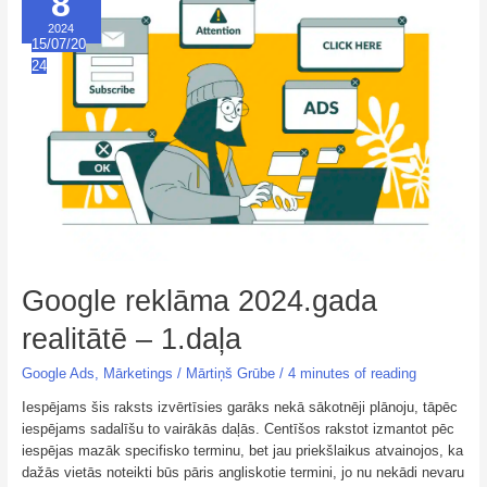
8
realitātē
–
2024
1.daļa
15/07/20
24
Google reklāma 2024.gada
realitātē – 1.daļa
Google Ads
,
Mārketings
/
Mārtiņš Grūbe
/
4 minutes of reading
Iespējams šis raksts izvērtīsies garāks nekā sākotnēji plānoju, tāpēc
iespējams sadalīšu to vairākās daļās. Centīšos rakstot izmantot pēc
iespējas mazāk specifisko terminu, bet jau priekšlaikus atvainojos, ka
dažās vietās noteikti būs pāris angliskotie termini, jo nu nekādi nevaru