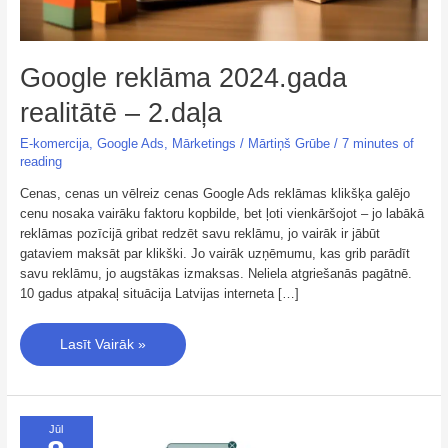
Google reklāma 2024.gada
realitātē – 2.daļa
E-komercija
,
Google Ads
,
Mārketings
/
Mārtiņš Grūbe
/
7 minutes of
reading
Cenas, cenas un vēlreiz cenas Google Ads reklāmas klikšķa galējo
cenu nosaka vairāku faktoru kopbilde, bet ļoti vienkāršojot – jo labākā
reklāmas pozīcijā gribat redzēt savu reklāmu, jo vairāk ir jābūt
gataviem maksāt par klikški. Jo vairāk uzņēmumu, kas grib parādīt
savu reklāmu, jo augstākas izmaksas. Neliela atgriešanās pagātnē.
10 gadus atpakaļ situācija Latvijas interneta […]
Lasīt Vairāk »
Google
Jūl
reklāma
2024.gada