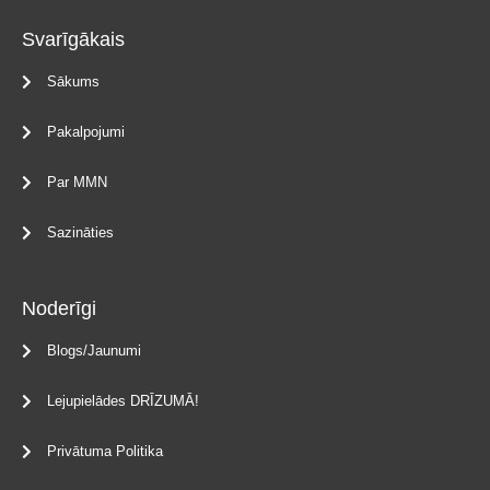
b
e
u
o
d
b
Svarīgākais
o
i
e
k
n
-
Sākums
f
Pakalpojumi
Par MMN
Sazināties
Noderīgi
Blogs/Jaunumi
Lejupielādes DRĪZUMĀ!
Privātuma Politika