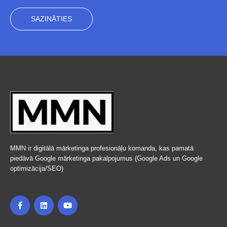
SAZINĀTIES
MMN ir digitālā mārketinga profesionāļu komanda, kas pamatā
piedāvā Google mārketinga pakalpojumus (Google Ads un Google
optimizācija/SEO)
F
L
Y
a
i
o
c
n
u
e
k
t