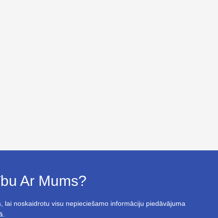
bību Ar Mums?
, lai noskaidrotu visu nepieciešamo informāciju piedāvājuma
ā.