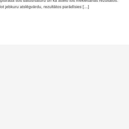
pstrādā šos datus/saturu un kā attēlo tos meklēšanas rezultātos.
dot jebkuru atslēgvārdu, rezultātos parādīsies […]