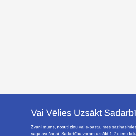
Vai Vēlies Uzsākt Sadar
Zvani mums, nosūti ziņu vai e-pastu, mēs sazināsimies
sagatavošanai. Sadarbību varam uzsākt 1-2 dienu laik