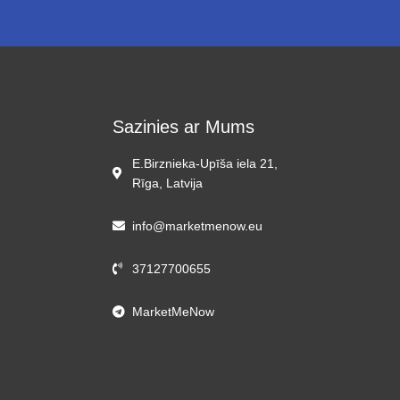
Sazinies ar Mums
E.Birznieka-Upīša iela 21,
Rīga, Latvija
info@marketmenow.eu
37127700655
MarketMeNow