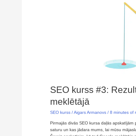
SEO kurss #3: Rezul
meklētājā
SEO kurss
/
Aigars Armanovs
/
8 minutes of 
Pirmajās divās SEO kursa daļās apskatījām p
saturu un kas jādara mums, lai mūsu mājas