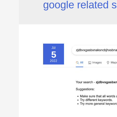
google related 
Jūl
5
2022