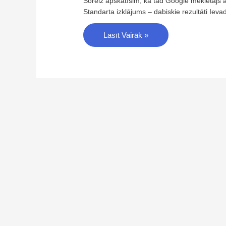
Šoreiz apskatīsim, kā tad Google meklētājs a
Standarta izklājums – dabiskie rezultāti Ieva
Lasīt Vairāk »