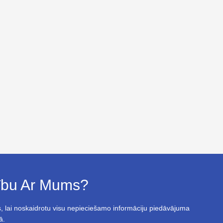
bību Ar Mums?
, lai noskaidrotu visu nepieciešamo informāciju piedāvājuma
ā.