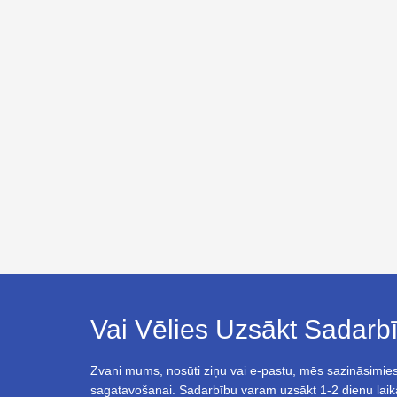
Vai Vēlies Uzsākt Sadar
Zvani mums, nosūti ziņu vai e-pastu, mēs sazināsimies
sagatavošanai. Sadarbību varam uzsākt 1-2 dienu laik