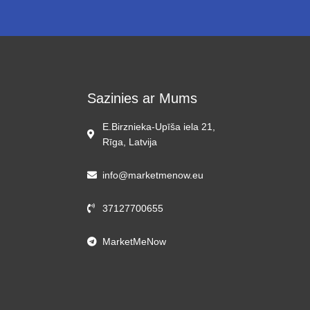
Sazinies ar Mums
E.Birznieka-Upīša iela 21,
Rīga, Latvija
info@marketmenow.eu
37127700655
MarketMeNow