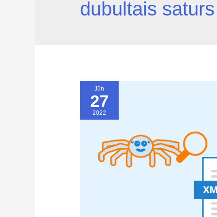
dubultais saturs
Jūn
27
2022