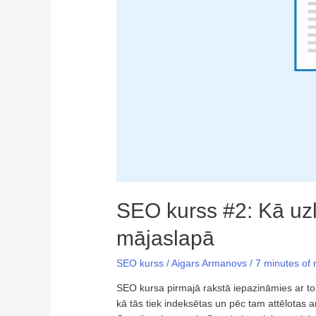
SEO kurss #2: Kā uz
mājaslapā
SEO kurss
/
Aigars Armanovs
/
7 minutes of 
SEO kursa pirmajā rakstā iepazināmies ar to,
kā tās tiek indeksētas un pēc tam attēlotas