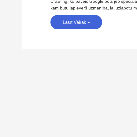
Crawling, ko paveic Google bots jeb speciāl
kam būtu jāpievērš uzmanība, lai uzlabotu
Lasīt Vairāk »