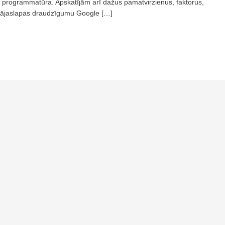
a programmatūra. Apskatījām arī dažus pamatvirzienus, faktorus,
 mājaslapas draudzīgumu Google […]