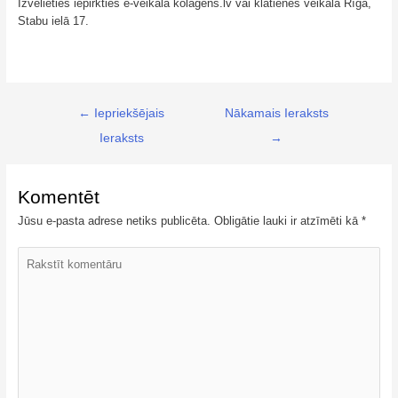
Izvēlieties iepirkties e-veikalā kolagens.lv vai klātienes veikalā Rīgā,
Stabu ielā 17.
← Iepriekšējais
Nākamais Ieraksts
Ieraksts
→
Komentēt
Jūsu e-pasta adrese netiks publicēta.
Obligātie lauki ir atzīmēti kā
*