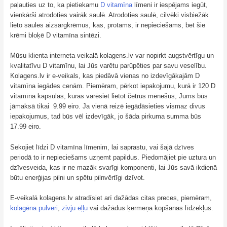
paļauties uz to, ka pietiekamu
D vitamīna
līmeni ir iespējams iegūt,
vienkārši atrodoties vairāk saulē. Atrodoties saulē, cilvēki visbiežāk
lieto saules aizsargkrēmus, kas, protams, ir nepieciešams, bet šie
krēmi bloķē D vitamīna sintēzi.
Mūsu klienta interneta veikalā kolagens.lv var nopirkt augstvērtīgu un
kvalitatīvu D vitamīnu, lai Jūs varētu parūpēties par savu veselību.
Kolagens.lv ir e-veikals, kas piedāvā vienas no izdevīgākajām D
vitamīna iegādes cenām. Piemēram, pērkot iepakojumu, kurā ir 120 D
vitamīna kapsulas, kuras varēsiet lietot četrus mēnešus, Jums būs
jāmaksā tikai 9.99 eiro. Ja vienā reizē iegādāsieties vismaz divus
iepakojumus, tad būs vēl izdevīgāk, jo šāda pirkuma summa būs
17.99 eiro.
Sekojiet līdzi D vitamīna līmenim, lai saprastu, vai šajā dzīves
periodā to ir nepieciešams uzņemt papildus. Piedomājiet pie uztura un
dzīvesveida, kas ir ne mazāk svarīgi komponenti, lai Jūs savā ikdienā
būtu enerģijas pilni un spētu pilnvērtīgi dzīvot.
E-veikalā kolagens.lv atradīsiet arī dažādas citas preces, piemēram,
kolagēna pulveri
,
zivju eļļu
vai dažādus ķermeņa kopšanas līdzekļus.