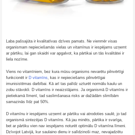
Laba pašsajūta ir kvalitatīvas dzīves pamats. Ne vienmēr visas
organismam nepieciešamās vielas un vitamīnus ir iespējams uzņemt
ar pārtiku, lai gan skaidri var apgalvot, ka pārtikai un tās kvalitātei ir
liela nozīme.
Viens no vitamīniem, bez kura mūsu organisms nevarētu pilnvērtīgi
funkcionēt ir
D vitamīns
, kas ir nepieciešams pilnvērtīgai
imunisistēmas darbībai. Kā arī tas palīdz uzturēt normālu kaulu un
zobu stāvokli. D vitamīns ir neaizstājams. Ja organismā D vitamīns ir
pietiekamā līmenī, tad saslimšanasa risks ar dažādām slimībām
samazinās līdz pat 50%.
D vitamīnu ir iespējams uzņemt ar pārtiku vai atrodoties saulē, jo tad
organismā sintezējas D vitamīns. Kā jau minēts, pārtika ir svarīga,
bet ar pārtiku vien nav iespējams noturēt optimālu D vitamīna līmeni.
Dzīvojot Latvijā, kur saulaino dienu ir salīdzinoši maz, nevajadzētu