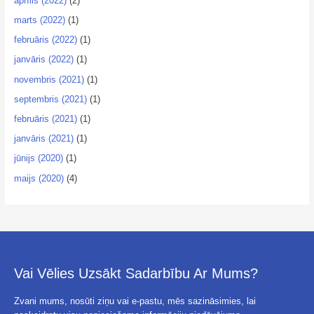
aprīlis (2022)
(2)
marts (2022)
(1)
februāris (2022)
(1)
janvāris (2022)
(1)
novembris (2021)
(1)
septembris (2021)
(1)
februāris (2021)
(1)
janvāris (2021)
(1)
jūnijs (2020)
(1)
maijs (2020)
(4)
Vai Vēlies Uzsākt Sadarbību Ar Mums?
Zvani mums, nosūti ziņu vai e-pastu, mēs sazināsimies, lai