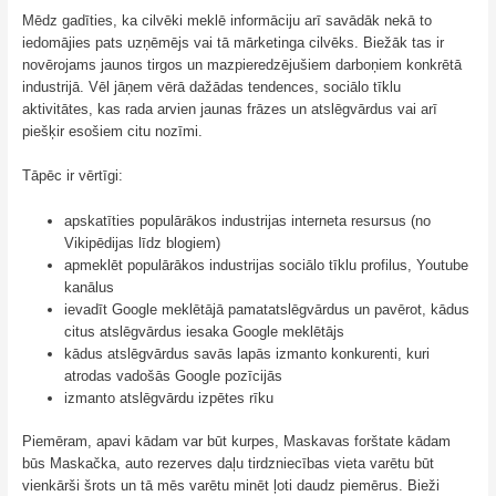
Mēdz gadīties, ka cilvēki meklē informāciju arī savādāk nekā to
iedomājies pats uzņēmējs vai tā mārketinga cilvēks. Biežāk tas ir
novērojams jaunos tirgos un mazpieredzējušiem darboņiem konkrētā
industrijā. Vēl jāņem vērā dažādas tendences, sociālo tīklu
aktivitātes, kas rada arvien jaunas frāzes un atslēgvārdus vai arī
piešķir esošiem citu nozīmi.
Tāpēc ir vērtīgi:
apskatīties populārākos industrijas interneta resursus (no
Vikipēdijas līdz blogiem)
apmeklēt populārākos industrijas sociālo tīklu profilus, Youtube
kanālus
ievadīt Google meklētājā pamatatslēgvārdus un pavērot, kādus
citus atslēgvārdus iesaka Google meklētājs
kādus atslēgvārdus savās lapās izmanto konkurenti, kuri
atrodas vadošās Google pozīcijās
izmanto atslēgvārdu izpētes rīku
Piemēram, apavi kādam var būt kurpes, Maskavas forštate kādam
būs Maskačka, auto rezerves daļu tirdzniecības vieta varētu būt
vienkārši šrots un tā mēs varētu minēt ļoti daudz piemērus. Bieži