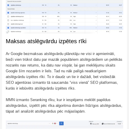
Maksas atslēgvārdu izpētes rīki
Ar Google bezmaksas atslēgvārdu plānotāju ne visi ir apmierināti,
bieži vien trūkst datu par mazāk populāriem atslēgvārdiem un pelēkās
nozarēs nav retums, ka datu nav vispār, lai gan meklējumu skaits
Google šīm nozarēm ir liels. Tad nu nāk palīgā neatkarīgiem
atslēgvārdu izpētes rīki. To ir daudz un tie ir dažādi, bet visbiežāk
SEO aģentūras izmanto tā saucamās “viss vienā” SEO platformas,
kurās ir iebūvēts atslēgvārdu izpētes rīks.
MMN izmanto Seranking rīku, kur ir iespējams meklēt papildus
atslēgvārdus, izpētīt pēc rīka algoritma domām līdzīgos atslēgvārdus,
tāpat arī analizēt atslēgvārdus pēc mājaslapām.