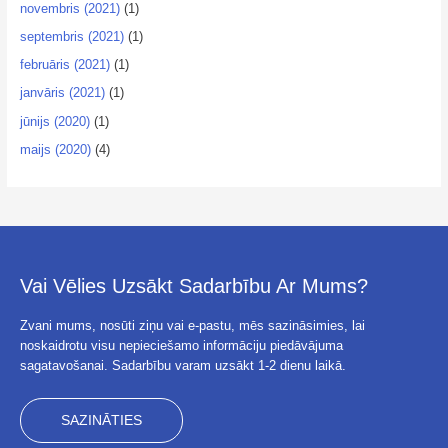
novembris (2021)
(1)
septembris (2021)
(1)
februāris (2021)
(1)
janvāris (2021)
(1)
jūnijs (2020)
(1)
maijs (2020)
(4)
Vai Vēlies Uzsākt Sadarbību Ar Mums?
Zvani mums, nosūti ziņu vai e-pastu, mēs sazināsimies, lai
noskaidrotu visu nepieciešamo informāciju piedāvājuma
sagatavošanai. Sadarbību varam uzsākt 1-2 dienu laikā.
SAZINĀTIES