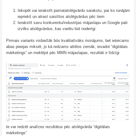
Iekopēt vai ierakstīt pamatatslēgvārdu sarakstu, par ko runājām
iepriekš un atrast saistītos atslēgvārdus pēc tiem
Ierakstīt savu konkurentu/industrijas mājaslapu un Google pati
izvilks atslēgvārdus, kas varētu būt noderīgi.
Pirmais variants visbiežāk būs kvalitatīvāks risinājums, bet ieteicams
abas pieejas miksēt, jo kā redzams attēlos zemāk, ievadot “digitālais
mārketings” un meklējot pēc MMN mājaslapas, rezultāti ir līdzīgi.
te var redzēt analīzes rezultātus pēc atslēgvārda “digitālais
mārketings”