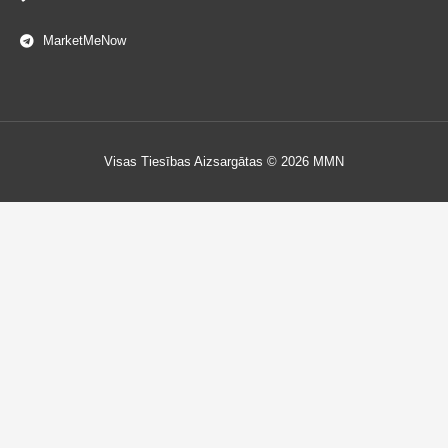
MarketMeNow
Visas Tiesības Aizsargātas © 2026 MMN