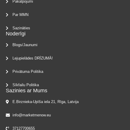
Pakalpojumi
Par MMN
Sazināties
Noderīgi
Blogs/Jaunumi
Lejupielādes DRĪZUMĀ!
Privātuma Politika
Sīkfailu Politika
Sazinies ar Mums
E.Birznieka-Upīša iela 21, Rīga, Latvija
info@marketmenow.eu
37127700655