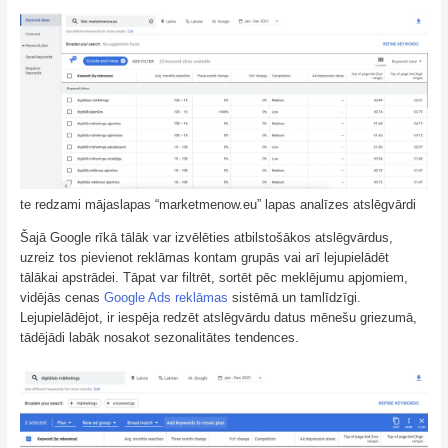
te redzami mājaslapas “marketmenow.eu” lapas analīzes atslēgvārdi
Šajā Google rīkā tālāk var izvēlēties atbilstošākos atslēgvārdus,
uzreiz tos pievienot reklāmas kontam grupās vai arī lejupielādēt
tālākai apstrādei. Tāpat var filtrēt, sortēt pēc meklējumu apjomiem,
vidējās cenas
Google Ads reklāmas
sistēmā un tamlīdzīgi.
Lejupielādējot, ir iespēja redzēt atslēgvārdu datus mēnešu griezumā,
tādējādi labāk nosakot sezonalitātes tendences.