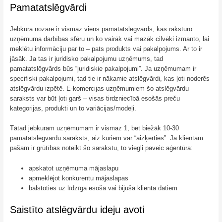
Pamatatslēgvārdi
Jebkurā nozarē ir vismaz viens pamatatslēgvārds, kas raksturo
uzņēmuma darbības sfēru un ko vairāk vai mazāk cilvēki izmanto, lai
meklētu informāciju par to – pats produkts vai pakalpojums. Ar to ir
jāsāk. Ja tas ir juridisko pakalpojumu uzņēmums, tad
pamatatslēgvārds būs “juridiskie pakalpojumi”. Ja uzņēmumam ir
specifiski pakalpojumi, tad tie ir nākamie atslēgvārdi, kas ļoti noderēs
atslēgvārdu izpētē. E-komercijas uzņēmumiem šo atslēgvārdu
saraksts var būt ļoti garš – visas tirdzniecībā esošās preču
kategorijas, produkti un to variācijas/modeļi.
Tātad jebkuram uzņēmumam ir vismaz 1, bet biežāk 10-30
pamatatslēgvārdu saraksts, aiz kuriem var “aizķerties”. Ja klientam
pašam ir grūtības noteikt šo sarakstu, to viegli paveic aģentūra:
apskatot uzņēmuma mājaslapu
apmeklējot konkurentu mājaslapas
balstoties uz līdzīga esošā vai bijušā klienta datiem
Saistīto atslēgvārdu ideju avoti