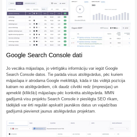
Google Search Console dati
Jo vecāka mājaslapa, jo vērtīgāku informāciju var iegūt Google
Search Console datos. Tie parāda visus atslēgvārdus, pēc kuriem
mājaslapa ir atrodama Google meklētājā, kāda ir tās vidējā pozīcija
katram no atslēgvārdiem, cik daudz cilvēki redz (impresijas) un
apmeklē (kllikšķi) mājaslapu pēc konkrēta atslēgvārda. MMN
gadījumā visu projektu Search Console ir pieslēgta SEO rīkam,
tādējādi var ērti regulāri apskatīt jaunākos datus un vajadzības
gadījumā pievienot jaunus atslēgvārdus projektam.