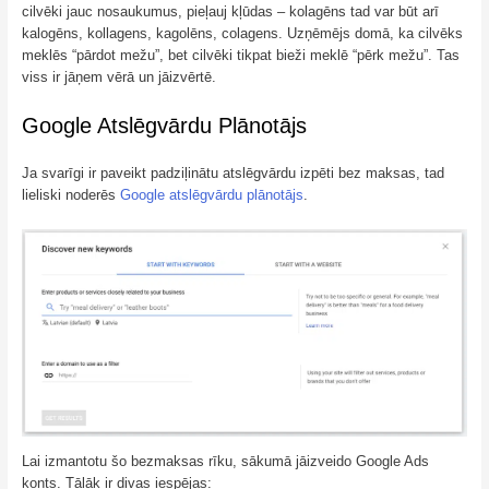
cilvēki jauc nosaukumus, pieļauj kļūdas – kolagēns tad var būt arī
kalogēns, kollagens, kagolēns, colagens. Uzņēmējs domā, ka cilvēks
meklēs “pārdot mežu”, bet cilvēki tikpat bieži meklē “pērk mežu”. Tas
viss ir jāņem vērā un jāizvērtē.
Google Atslēgvārdu Plānotājs
Ja svarīgi ir paveikt padziļinātu atslēgvārdu izpēti bez maksas, tad
lieliski noderēs
Google atslēgvārdu plānotājs
.
Lai izmantotu šo bezmaksas rīku, sākumā jāizveido Google Ads
konts. Tālāk ir divas iespējas: