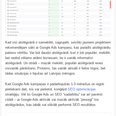
Kad visi atslēgvārdi ir sameklēti, sagrupēti, sevišķi jauniem projektiem
rekomendējam sākt ar Google Ads kampaņu, kas parādīs atslēgvārdiu
patieso vērtību. Var būt daudzi atslēgvārdi, kuri ir ļoti populāri, meklēti,
bet nedod vēlamo atdevi biznesam, tie ir vairāk informatīvi
atslēgvārdi. Un otrādi – mazāk meklēti, populāri atslēgvārdi ienes
visvairāk pārdošanu. Protams, tas vairāk aktuāli ir lielos tirgos, bet
tādas situācijas ir bijušas arī Latvijas mērogos.
Kad Google Ads kampaņas ir padarbojušās 1-3 mēnešus un iegūti
pietiekami dati, tos var pielietot, koriģējot
SEO optimizācijas
stratēģiju. Vēl šo Google Ads un SEO “sadarbību” var arī pavērst
citādi – ar Google Ads aktīvāk vai mazāk aktīvāk “piesegt” tos
atslēgvārdus, kas labāk vai sliktāk performē SEO rezultātos.