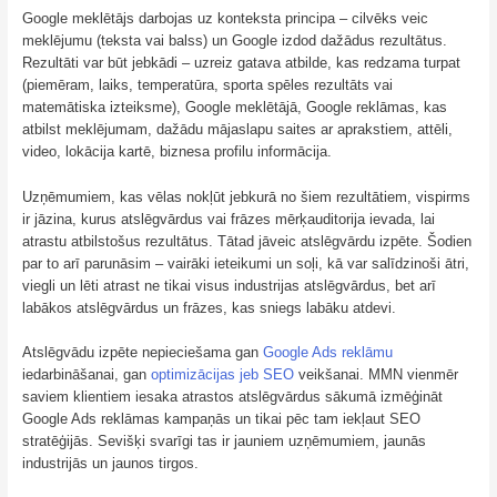
Google meklētājs darbojas uz konteksta principa – cilvēks veic
meklējumu (teksta vai balss) un Google izdod dažādus rezultātus.
Rezultāti var būt jebkādi – uzreiz gatava atbilde, kas redzama turpat
(piemēram, laiks, temperatūra, sporta spēles rezultāts vai
matemātiska izteiksme), Google meklētājā, Google reklāmas, kas
atbilst meklējumam, dažādu mājaslapu saites ar aprakstiem, attēli,
video, lokācija kartē, biznesa profilu informācija.
Uzņēmumiem, kas vēlas nokļūt jebkurā no šiem rezultātiem, vispirms
ir jāzina, kurus atslēgvārdus vai frāzes mērķauditorija ievada, lai
atrastu atbilstošus rezultātus. Tātad jāveic atslēgvārdu izpēte. Šodien
par to arī parunāsim – vairāki ieteikumi un soļi, kā var salīdzinoši ātri,
viegli un lēti atrast ne tikai visus industrijas atslēgvārdus, bet arī
labākos atslēgvārdus un frāzes, kas sniegs labāku atdevi.
Atslēgvādu izpēte nepieciešama gan
Google Ads reklāmu
iedarbināšanai, gan
optimizācijas jeb SEO
veikšanai. MMN vienmēr
saviem klientiem iesaka atrastos atslēgvārdus sākumā izmēģināt
Google Ads reklāmas kampaņās un tikai pēc tam iekļaut SEO
stratēģijās. Sevišķi svarīgi tas ir jauniem uzņēmumiem, jaunās
industrijās un jaunos tirgos.