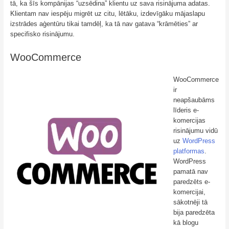
tā, ka šīs kompānijas “uzsēdina” klientu uz sava risinājuma adatas.
Klientam nav iespēju migrēt uz citu, lētāku, izdevīgāku mājaslapu
izstrādes aģentūru tikai tamdēļ, ka tā nav gatava “krāmēties” ar
specifisko risinājumu.
WooCommerce
WooCommerce
ir
neapšaubāms
līderis e-
komercijas
risinājumu vidū
uz
WordPress
platformas
.
WordPress
pamatā nav
paredzēts e-
komercijai,
sākotnēji tā
bija paredzēta
kā blogu