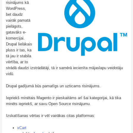
risinājums kā
WordPress,
bet daudz
vairāk pamatā
pielāgots,
gatavāks e-
komercijai.
Drupal lielākais
pluss ir tas, ka
tā jau ir stabila
vērtība, ar to
strādā daudzi izstrādātāji, tā ir samērā iecienīta mājaslapu veidotāju
vidū.
Drupal gadījumā būs pamatīgs un uzticams risinājums.
Iepriekš minētais Magento ir pieskaitāms arī šai kategorijai, kā tika
minēts iepriekš, ar savu Open Source risinājumu.
Izskatīšanas vērtas ir vēl vairākas citas platformas:
xCart