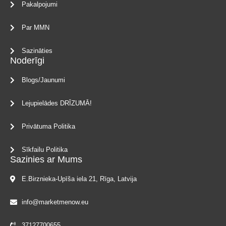
Pakalpojumi
Par MMN
Sazināties
Noderīgi
Blogs/Jaunumi
Lejupielādes DRĪZUMĀ!
Privātuma Politika
Sīkfailu Politika
Sazinies ar Mums
E.Birznieka-Upīša iela 21, Rīga, Latvija
info@marketmenow.eu
37127700655