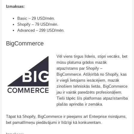
Izmaksas:
Basic – 29 USD/mēn.
Shopify – 79 USD/mēn.
Advanced – 299 USD/mēn.
BigCommerce
Vēl viens tirgus līderis, stipri vecāks, bet
mūsu platuma grādos mazāk
atpazīstams par Shopify –
BigCommerce. Atšķirībā no Shopify, kas
ir viegli lietojams iesācējiem, mazāk
zinošiem tehniskās lietās, BigCommerce
jau ir vairāk paredzēts profesionāļiem.
Tieši tāpēc šīs platformas atpazīstamība
plašās aprindās ir zemāka.
Tāpat kā Shopify, BigCommerce ir pieejams arī Enterprise risinājums,
bet pamatlīmeņu piedāvājumi ir līdzīgi kā konkurentam.