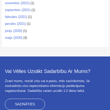
novembris (2021)
(1)
septembris (2021)
(1)
februāris (2021)
(1)
janvāris (2021)
(1)
jūnijs (2020)
(1)
maijs (2020)
(4)
Vai Vēlies Uzsākt Sadarbību Ar Mums?
Zvani mums, nosūti ziņu vai e-pastu, mēs sazināsimies, lai
noskaidrotu visu nepieciešamo informāciju piedāvājuma
sagatavošanai. Sadarbību varam uzsākt 1-2 dienu laikā.
SAZINĀTIES