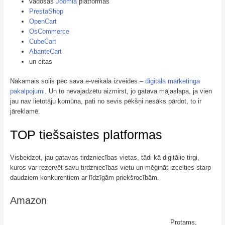
vadošās
Joomla
platformas
PrestaShop
OpenCart
OsCommerce
CubeCart
AbanteCart
un citas
Nākamais solis pēc sava e-veikala izveides –
digitālā mārketinga
pakalpojumi
. Un to nevajadzētu aizmirst, jo gatava mājaslapa, ja vien
jau nav lietotāju komūna, pati no sevis pēkšņi nesāks pārdot, to ir
jāreklamē.
TOP tiešsaistes platformas
Visbeidzot, jau gatavas tirdzniecības vietas, tādi kā digitālie tirgi,
kuros var rezervēt savu tirdzniecības vietu un mēģināt izcelties starp
daudziem konkurentiem ar līdzīgām priekšrocībām.
Amazon
Protams,