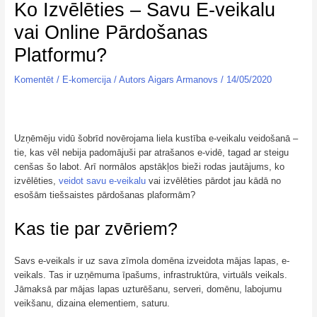
Ko Izvēlēties – Savu E-veikalu
vai Online Pārdošanas
Platformu?
Komentēt
/
E-komercija
/ Autors
Aigars Armanovs
/
14/05/2020
Uzņēmēju vidū šobrīd novērojama liela kustība e-veikalu veidošanā –
tie, kas vēl nebija padomājuši par atrašanos e-vidē, tagad ar steigu
cenšas šo labot. Arī normālos apstākļos bieži rodas jautājums, ko
izvēlēties,
veidot savu e-veikalu
vai izvēlēties pārdot jau kādā no
esošām tiešsaistes pārdošanas plaformām?
Kas tie par zvēriem?
Savs e-veikals ir uz sava zīmola domēna izveidota mājas lapas, e-
veikals. Tas ir uzņēmuma īpašums, infrastruktūra, virtuāls veikals.
Jāmaksā par mājas lapas uzturēšanu, serveri, domēnu, labojumu
veikšanu, dizaina elementiem, saturu.