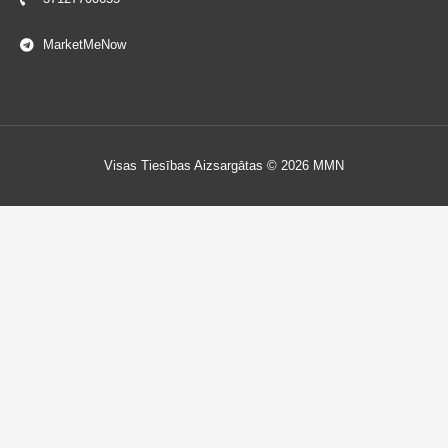
MarketMeNow
Visas Tiesības Aizsargātas © 2026 MMN