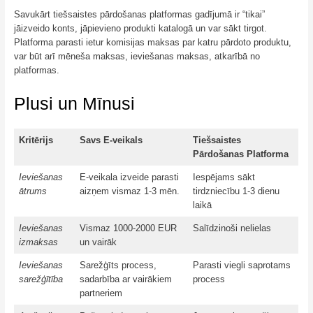
Savukārt tiešsaistes pārdošanas platformas gadījumā ir “tikai”
jāizveido konts, jāpievieno produkti katalogā un var sākt tirgot.
Platforma parasti ietur komisijas maksas par katru pārdoto produktu,
var būt arī mēneša maksas, ieviešanas maksas, atkarībā no
platformas.
Plusi un Mīnusi
Kritērijs
Savs E-veikals
Tiešsaistes
Pārdošanas Platforma
Ieviešanas
E-veikala izveide parasti
Iespējams sākt
ātrums
aizņem vismaz 1-3 mēn.
tirdzniecību 1-3 dienu
laikā
Ieviešanas
Vismaz 1000-2000 EUR
Salīdzinoši nelielas
izmaksas
un vairāk
Ieviešanas
Sarežģīts process,
Parasti viegli saprotams
sarežģītība
sadarbība ar vairākiem
process
partneriem