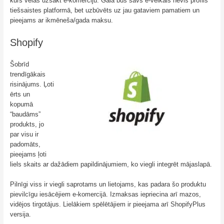
kurš vēlas uzsākt e-komerciju. Galā būs savs e-veikals nevis profils
tiešsaistes platformā, bet uzbūvēts uz jau gataviem pamatiem un
pieejams ar ikmēneša/gada maksu.
Shopify
Šobrīd
trendīgākais
risinājums. Ļoti
ērts un
kopumā
“baudāms”
produkts, jo
par visu ir
padomāts,
pieejams ļoti
liels skaits ar dažādiem papildinājumiem, ko viegli integrēt mājaslapā.
Pilnīgi viss ir viegli saprotams un lietojams, kas padara šo produktu
pievilcīgu iesācējiem e-komercijā. Izmaksas iepriecina arī mazos,
vidējos tirgotājus. Lielākiem spēlētājiem ir pieejama arī ShopifyPlus
versija.