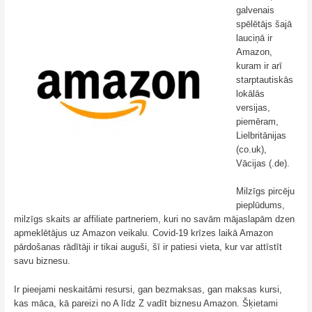
galvenais
spēlētājs šajā
lauciņā ir
Amazon,
kuram ir arī
starptautiskās
lokālās
versijas,
piemēram,
Lielbritānijas
(co.uk),
Vācijas (.de).
Milzīgs pircēju
pieplūdums,
milzīgs skaits ar affiliate partneriem, kuri no savām mājaslapām dzen
apmeklētājus uz Amazon veikalu. Covid-19 krīzes laikā Amazon
pārdošanas rādītāji ir tikai auguši, šī ir patiesi vieta, kur var attīstīt
savu biznesu.
Ir pieejami neskaitāmi resursi, gan bezmaksas, gan maksas kursi,
kas māca, kā pareizi no A līdz Z vadīt biznesu Amazon. Šķietami