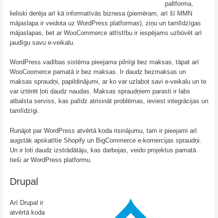
paltforma,
lieliski derēja arī kā informatīvās biznesa (piemēram, arī šī MMN
mājaslapa ir veidota uz WordPress platformas), ziņu un tamlīdzīgas
mājaslapas, bet ar WooCommerce attīstību ir iespējams uzbūvēt arī
jaudīgu savu e-veikalu.
WordPress vadības sistēma pieejama pilnīgi bez maksas, tāpat arī
WooCoomerce pamatā ir bez maksas. Ir daudz bezmaksas un
maksas spraudņi, papildinājumi, ar ko var uzlabot savi e-veikalu un te
var iztērēt ļoti daudz naudas. Maksas spraudņiem parasti ir labs
atbalsta serviss, kas palīdz atrisināt problēmas, ieviest integrācijas un
tamlīdzīgi.
Runājot par WordPress atvērtā koda risinājumu, tam ir pieejami arī
augstāk apskatītie Shopify un BigCommerce e-komercijas spraudņi.
Un ir ļoti daudz izstrādātāju, kas darbojas, veido projektus pamatā
tieši ar WordPress platformu.
Drupal
Arī Drupal ir
atvērtā koda