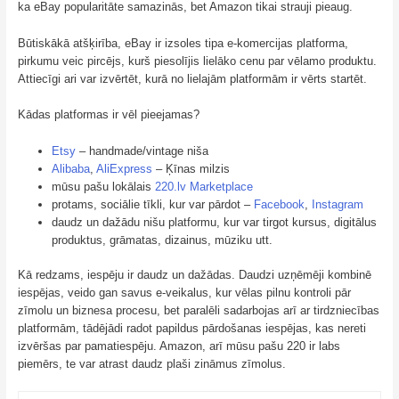
ka eBay popularitāte samazinās, bet Amazon tikai strauji pieaug.
Būtiskākā atšķirība, eBay ir izsoles tipa e-komercijas platforma,
pirkumu veic pircējs, kurš piesolījis lielāko cenu par vēlamo produktu.
Attiecīgi ari var izvērtēt, kurā no lielajām platformām ir vērts startēt.
Kādas platformas ir vēl pieejamas?
Etsy
– handmade/vintage niša
Alibaba
,
AliExpress
– Ķīnas milzis
mūsu pašu lokālais
220.lv Marketplace
protams, sociālie tīkli, kur var pārdot –
Facebook
,
Instagram
daudz un dažādu nišu platformu, kur var tirgot kursus, digitālus
produktus, grāmatas, dizainus, mūziku utt.
Kā redzams, iespēju ir daudz un dažādas. Daudzi uzņēmēji kombinē
iespējas, veido gan savus e-veikalus, kur vēlas pilnu kontroli pār
zīmolu un biznesa procesu, bet paralēli sadarbojas arī ar tirdzniecības
platformām, tādējādi radot papildus pārdošanas iespējas, kas nereti
izvēršas par pamatiespēju. Amazon, arī mūsu pašu 220 ir labs
piemērs, te var atrast daudz plaši zināmus zīmolus.