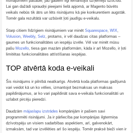
risinājumiem pasaulē, jau gadiem ilgi iemantojot uzņēmēju uzticību.
Lai gan dažādi spraudņi pieejami lielā apjomā, ar Magento būvēts
veikals nebūs tik ātrs un lēts risinājums kā pie konkurentiem augstāk.
Tomēr gala rezultātā var uzbūvēt ļoti jaudīgu e-veikalu.
Starp citiem līdzīgiem risinājumiem var minēt
Squarespace
,
WIX
,
Volusion
,
Weebly
,
Selz
, protams, ir vēl daudzas citas platformas –
gaumes un funkcionalitātes un iespēju izvēle. Vēl var minēt mūsu
pašu
Mozello
, tiesa gan mazām platformām, kāda ir arī Mozello, ir ļoti
limitētas funkcionalitātes attīstīšanas iespējas.
TOP atvērtā koda e-veikali
Šis risinājums ir pilnībā neatkarīgs. Atvērtā koda platformas gadījumā
vari veidot kā un ko vēlies, izmantojot bezmaksas un maksas
papildinājumus, ar ko vari papildināt sava e-veikala funkcionalitāti un
uzlabot pircēju pieredzi.
Daudzām
mājaslapu izstrādes
kompānijām ir pašiem savi
programmēti risinājumi. Ja ir pārliecība par kompānijas ilgtermiņa
dzīvotspēju un visiem sadarbības aspektiem, arī, galvenokārt,
izmaksām, tad var izvēlēties arī šo iespēju. Tomēr praksē bieži vien ir